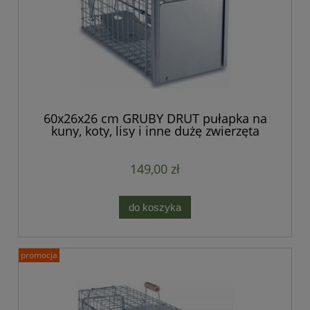
60x26x26 cm GRUBY DRUT pułapka na
kuny, koty, lisy i inne dużę zwierzęta
jednowejściowa, bardzo mocna - seria
STRONG
149,00 zł
do koszyka
promocja