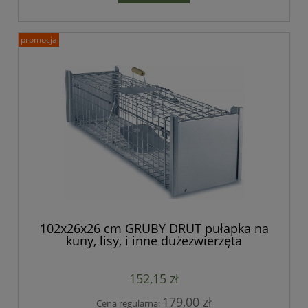
promocja
102x26x26 cm GRUBY DRUT pułapka na
kuny, lisy, i inne dużezwierzęta
dwuwejściowa, bardzo mocna - seria
STRONG
152,15 zł
179,00 zł
Cena regularna: