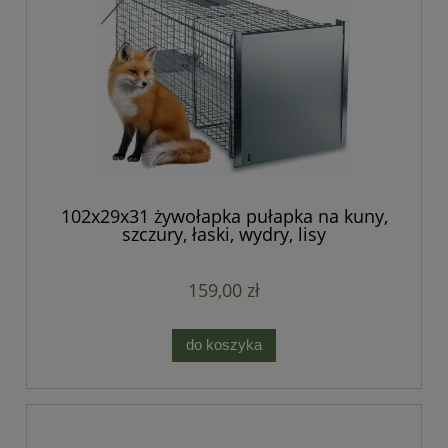
102x29x31 żywołapka pułapka na kuny,
szczury, łaski, wydry, lisy
jednowejściowa
159,00 zł
do koszyka