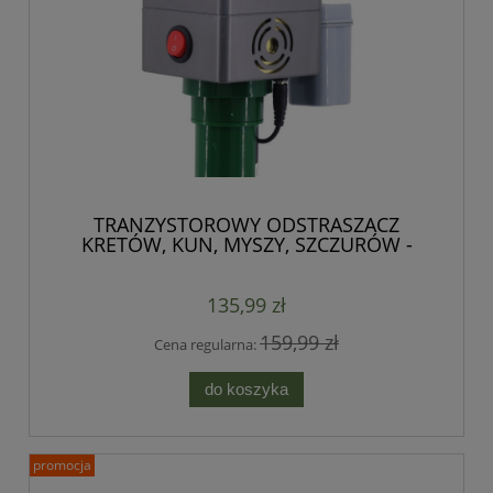
TRANZYSTOROWY ODSTRASZACZ
KRETÓW, KUN, MYSZY, SZCZURÓW -
WIBRACJE + MOCNE IMPULSY
DŹWIĘKOWE
135,99 zł
159,99 zł
Cena regularna:
do koszyka
promocja