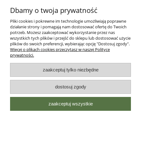
Dbamy o twoja prywatność
Pliki cookies i pokrewne im technologie umożliwiają poprawne
działanie strony i pomagają nam dostosować ofertę do Twoich
potrzeb. Możesz zaakceptować wykorzystanie przez nas
wszystkich tych plików i przejść do sklepu lub dostosować użycie
plików do swoich preferencji, wybierając opcję "Dostosuj zgody".
Więcej o plikach cookies przeczytasz w naszej Polityce
prywatności.
zaakceptuj tylko niezbędne
dostosuj zgody
122x29x31 żywołapka pułapka na kuny,
szczury, łaski, wydry, lisy
jednowejściowa
zaakceptuj wszystkie
179,00 zł
do koszyka