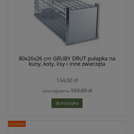
80x26x26 cm GRUBY DRUT pułapka na
kuny, koty, lisy i inne zwierzęta
jednowejściowa, bardzo mocna - seria
STRONG
134,00 zł
159,00 zł
Cena regularna:
do koszyka
promocja