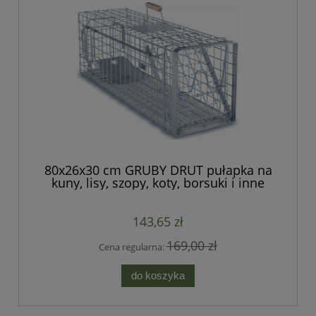
80x26x30 cm GRUBY DRUT pułapka na
kuny, lisy, szopy, koty, borsuki i inne
duże zwierzęta jednowejściowa, bardzo
szybka seria HARDY
143,65 zł
169,00 zł
Cena regularna:
do koszyka